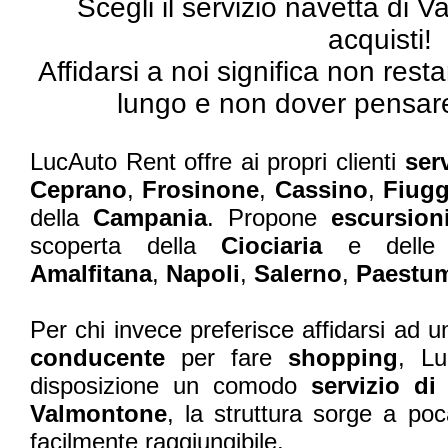
Scegli il servizio navetta di V
acquisti!
Affidarsi a noi significa non resta
lungo e non dover pensare
LucAuto Rent offre ai propri clienti
serv
Ceprano
,
Frosinone
,
Cassino
,
Fiug
della
Campania
. Propone
escursion
scoperta della
Ciociaria
e delle 
Amalfitana
,
Napoli
,
Salerno
,
Paestu
Per chi invece preferisce affidarsi ad u
conducente
per fare
shopping
, L
disposizione un comodo
servizio di
Valmontone
, la struttura sorge a p
facilmente raggiungibile.