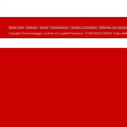
Home Page
|
Azienda
|
Servizi
|
Prenotazione
|
Termini e Condizioni
|
Noleggio con Conduc
Copyright © Autonoleggio LucAuto di Lucatelli Francesco - P.IVA 01632130603 -Tutti i diritti 