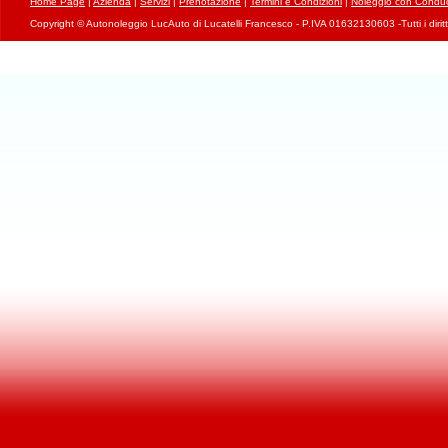
Home Page
|
Azienda
|
Servizi
|
Prenotazione
|
Termini e Condizioni
|
Noleggio con Conduc
Copyright © Autonoleggio LucAuto di Lucatelli Francesco - P.IVA 01632130603 -Tutti i diritti 