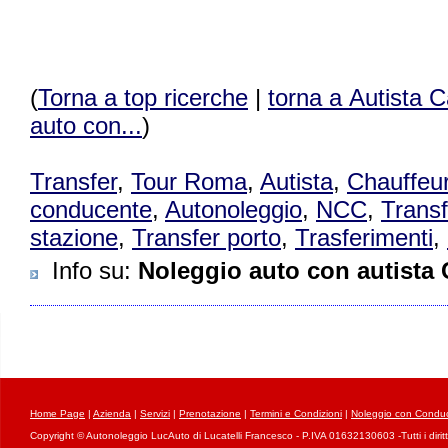
(
Torna a top ricerche
|
torna a Autista 
auto con...
)
Transfer
,
Tour Roma
,
Autista
,
Chauffeu
conducente
,
Autonoleggio
,
NCC
,
Transf
stazione
,
Transfer porto
,
Trasferimenti
,
Info su
:
Noleggio auto con autista
Home Page
|
Azienda
|
Servizi
|
Prenotazione
|
Termini e Condizioni
|
Noleggio con Conduc
Copyright © Autonoleggio LucAuto di Lucatelli Francesco - P.IVA 01632130603 -Tutti i diritti 