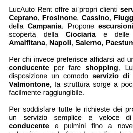
LucAuto Rent offre ai propri clienti
serv
Ceprano
,
Frosinone
,
Cassino
,
Fiug
della
Campania
. Propone
escursion
scoperta della
Ciociaria
e delle 
Amalfitana
,
Napoli
,
Salerno
,
Paestu
Per chi invece preferisce affidarsi ad u
conducente
per fare
shopping
, L
disposizione un comodo
servizio di
Valmontone
, la struttura sorge a p
facilmente raggiungibile.
Per soddisfare tutte le richieste dei pro
un servizio semplice e veloce 
conducente
e pulmini fino a nove p