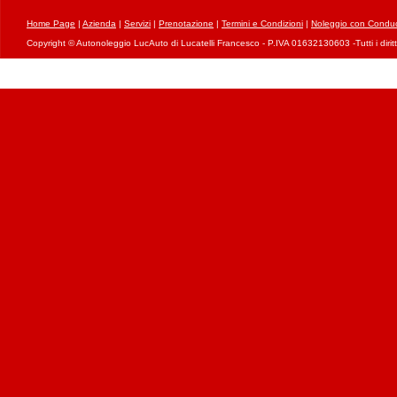
Home Page
|
Azienda
|
Servizi
|
Prenotazione
|
Termini e Condizioni
|
Noleggio con Conduc
Copyright © Autonoleggio LucAuto di Lucatelli Francesco - P.IVA 01632130603 -Tutti i diritti 