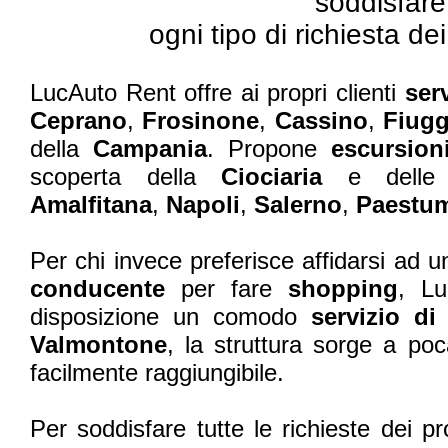
soddisfare
ogni tipo di richiesta dei 
LucAuto Rent offre ai propri clienti
serv
Ceprano
,
Frosinone
,
Cassino
,
Fiug
della
Campania
. Propone
escursion
scoperta della
Ciociaria
e delle 
Amalfitana
,
Napoli
,
Salerno
,
Paestu
Per chi invece preferisce affidarsi ad u
conducente
per fare
shopping
, L
disposizione un comodo
servizio di
Valmontone
, la struttura sorge a p
facilmente raggiungibile.
Per soddisfare tutte le richieste dei pro